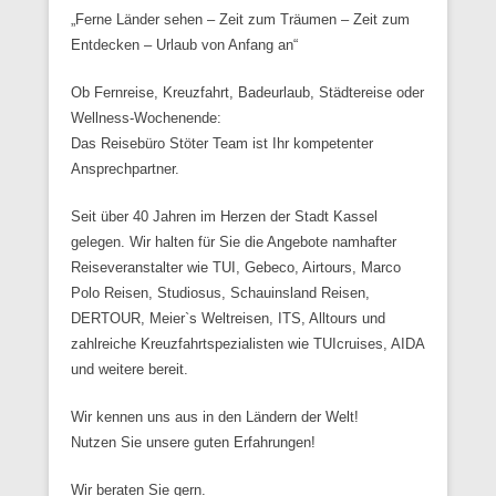
Veröffentlicht in
8. Januar 2015
Von
StoeterAdmin
„Ferne Länder sehen – Zeit zum Träumen – Zeit zum
Entdecken – Urlaub von Anfang an“
Ob Fernreise, Kreuzfahrt, Badeurlaub, Städtereise oder
Wellness-Wochenende:
Das Reisebüro Stöter Team ist Ihr kompetenter
Ansprechpartner.
Seit über 40 Jahren im Herzen der Stadt Kassel
gelegen. Wir halten für Sie die Angebote namhafter
Reiseveranstalter wie TUI, Gebeco, Airtours, Marco
Polo Reisen, Studiosus, Schauinsland Reisen,
DERTOUR, Meier`s Weltreisen, ITS, Alltours und
zahlreiche Kreuzfahrtspezialisten wie TUIcruises, AIDA
und weitere bereit.
Wir kennen uns aus in den Ländern der Welt!
Nutzen Sie unsere guten Erfahrungen!
Wir beraten Sie gern.